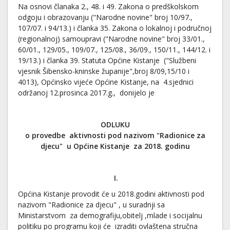
Na osnovi članaka 2., 48. i 49. Zakona o predškolskom
odgoju i obrazovanju ("Narodne novine" broj 10/97.,
107/07. i 94/13.) i članka 35. Zakona o lokalnoj i područnoj
(regionalnoj) samoupravi ("Narodne novine" broj 33/01.,
60/01., 129/05., 109/07., 125/08., 36/09., 150/11., 144/12. i
19/13.) i članka 39. Statuta Općine Kistanje ("Službeni
vjesnik Šibensko-kninske županije",broj 8/09,15/10 i
4013), Općinsko vijeće Općine Kistanje, na 4.sjednici
održanoj 12.prosinca 2017.g., donijelo je
ODLUKU
o provedbe aktivnosti pod nazivom "Radionice za
djecu" u Općine Kistanje za 2018. godinu
I.
Općina Kistanje provodit će u 2018.godini aktivnosti pod
nazivom "Radionice za djecu" , u suradnji sa
Ministarstvom za demografiju,obitelj ,mlade i socijalnu
politiku po programu koji će izraditi ovlaštena stručna