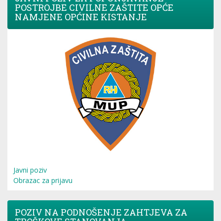
POSTROJBE CIVILNE ZAŠTITE OPĆE
NAMJENE OPĆINE KISTANJE
Javni poziv
Obrazac za prijavu
POZIV NA PODNOŠENJE ZAHTJEVA ZA