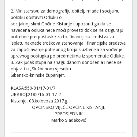
.
2. Ministarstvu za demografiju,obitelj, mlade i socijalnu
politiku dostaviti Odluku o
socijalnoj skrbi Općine Kistanje i upozoriti ga da se
navedena odluka neće moći provesti dok se ne osiguraju
potrebne pretpostavke za to: financijska sredstva za
isplatu naknade troškova stanovanja i financijska sredstva
za zapošljavanje potrebnog broja službenika za vođenje
upravnog postupka po predmetima iz spomenute Odluke.
3. Zaključak stupa na snagu danom donošenja i neće se
objaviti u „Službenom vjesniku
Šibensko-kninske županije“.
KLASA:550-01/17-01/7
URBROJ:2182/16-01-17-2
Kistanje, 03.kolovoza 2017.g.
OPĆINSKO VIJEĆE OPĆINE KISTANJE
PREDSJEDNIK
Marko Sladaković