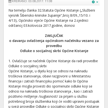
KREIRANO: 03.08.2017. 11:08
Na temelju članka 32.Statuta Općine Kistanje („Službeni
vjesnik Šibensko-kninske županije“,broj 8/09.,15/10. i
4/13), Općinsko vijeće Općine Kistanje na 2.sjednici
održanoj 03.kolovoza 2017.godine, donosi
ZAKLJUČAK
o davanju ovlaštenja općinskom načelniku vezano za
provedbu
Odluke o socijalnoj skrbi Općine Kistanje
1. Ovlašćuje se načelnik Općine Kistanje da radi provedbe
Odluke o socijalnoj skrbi
Općine Kistanje, u dijelu koji se odnosi na naknadu
troškova stanovanja, obavi razgovore u Ministarstvu
financija i zatraži financijsku pomoć kako bi Općina
Kistanje mogla provesti dio spomenute odluke koji se
odnosi na naknadu troškova stanovanja , kao i zatraži
pozitivno mišljenje /suglasnost/ za prijam u službu
potrebnog broja službenika koji će voditi upravni postupak
u svezi provedbe Odluke o socijalnoj skrbi Općine Kistanje