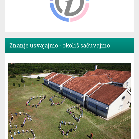
Znanje usvajajmo - okoliš sačuvajmo