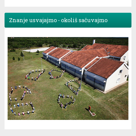
Znanje usvajajmo - okoliš sačuvajmo