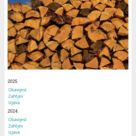
2025.
Obavijest
Zahtjev
Izjava
2024.
Obavijest
Zahtjev
Izjava