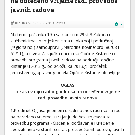
na određeno vrijeme radi provedbe
javnih radova
KREIRANO: 08.03.2013. 20:03
Na temelju članka 19. i sa člankom 29.st.3.Zakona o
službenicima i namještenicima u lokalnoj i područnoj
(regionalnoj) samoupravi („Narodne novine"broj 86/08 i
61/11), a u vezi Zaključka načelnika Općine Kistanje o
provedbi programa javnih radova na području općine
Kistanje u 2013.g., od 04.ožujka 2013.g., pročelnik
Jedinstvenog upravnog odjela Općine Kistanje objavljuje
OGLAS
o zasnivanju radnog odnosa na određeno vrijeme
radi provedbe javnih radova
1.Predmet Oglasa je prijem u radni odnos radnika za rad
na određeno vrijeme u trajanju do šest mjeseca za
provedbu programa «Čišćenje ,održavanje i uređenje
seoskih nerazvrstanih cesta , protupožarnih puteva, javnih