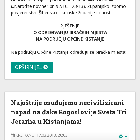
(„Narodne novine" br. 92/10. i 23/13), Županijsko izborno
povjerenstvo Šibensko – kninske županije donosi
RJEŠENJE
O ODREĐIVANJU BIRAČKIH MJESTA
NA PODRUČJU OPĆINE KISTANJE
Na području Općine Kistanje određuju se biračka mjesta:
OPŠIRNIJE...
Najoštrije osuđujemo necivilizirani
napad na đake Bogoslovije Sveta Tri
Jerarha u Kistanjama!
KREIRANO: 17.03.2013. 20:03