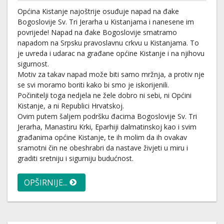
Općina Kistanje najoštrije osuđuje napad na đake
Bogoslovije Sv. Tri Jerarha u Kistanjama i nanesene im
povrijede! Napad na đake Bogoslovije smatramo
napadom na Srpsku pravoslavnu crkvu u Kistanjama. To
je uvreda i udarac na građane općine Kistanje i na njihovu
sigurnost.
Motiv za takav napad može biti samo mržnja, a protiv nje
se svi moramo boriti kako bi smo je iskorijenili.
Počinitelji toga nedjela ne žele dobro ni sebi, ni Općini
Kistanje, a ni Republici Hrvatskoj.
Ovim putem šaljem podršku đacima Bogoslovije Sv. Tri
Jerarha, Manastiru Krki, Eparhiji dalmatinskoj kao i svim
građanima općine Kistanje, te ih molim da ih ovakav
sramotni čin ne obeshrabri da nastave živjeti u miru i
graditi sretniju i sigurniju budućnost.
OPŠIRNIJE...