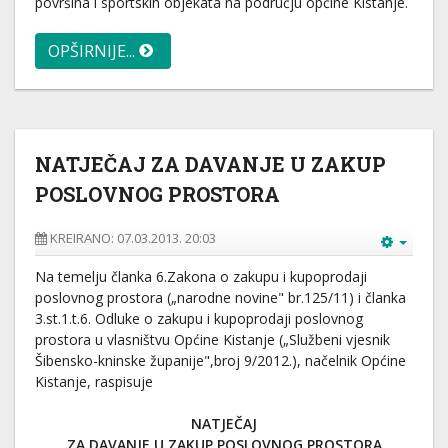
površina i sportskih objekata na području općine Kistanje.
OPŠIRNIJE...
NATJEČAJ ZA DAVANJE U ZAKUP
POSLOVNOG PROSTORA
KREIRANO: 07.03.2013. 20:03
Na temelju članka 6.Zakona o zakupu i kupoprodaji
poslovnog prostora („narodne novine" br.125/11) i članka
3.st.1.t.6. Odluke o zakupu i kupoprodaji poslovnog
prostora u vlasništvu Općine Kistanje („Službeni vjesnik
Šibensko-kninske županije",broj 9/2012.), načelnik Općine
Kistanje, raspisuje
NATJEČAJ
ZA DAVANJE U ZAKUP POSLOVNOG PROSTORA