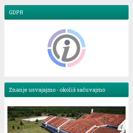
GDPR
Znanje usvajajmo - okoliš sačuvajmo