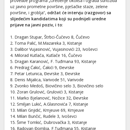
provedbe programa „Uređenje okoliša i ograda suhozida
uz javno prometne površine, pješačke staze, zelene
površine, i groblja“,
održat će intervju (razgovor) sa
slijedećim kandidatima koji su podnijeli uredne
prijave na javni poziv, i to
:
1. Dragan Stupar, Štrbci-Čučevo 8, Čučevo
2. Toma Palić, M.Mazareka 3, Kistanje
3. Dalibor Vujasinović, Vujasinovići 23, Ivoševci
4. Milorad Kutlača, Kutlače 16, Čučevo
5. Dragan Karanović, F. Tuđmana 93, Kistanje
6. Predrag Ćakić, Ćakići 9, Đevrske
7. Petar Letunica, Đevrske 3, Đevrske
8. Denis Mijalica, Varivode 51, Varivode
9. Zvonko Medoš, Biovičino selo 3, Biovičino selo
10. Zoran Grulović, Grulovići 3, Kistanje
11. Marko Bjelanović, Nožice 32, Đevrske
12. Smiljan Lukić, A.Glasnovića 7, Kistanje
13. Milan Gnjidić, Krnjeuve 69, Krnjeuve
14. Milan Bunčić, Rudele 3, Ivoševci
15. Šime Tomkić, Dubrovačka 3, Kistanje
16. Radovan Đomlija, F.Tuđmana 55, Kistanje