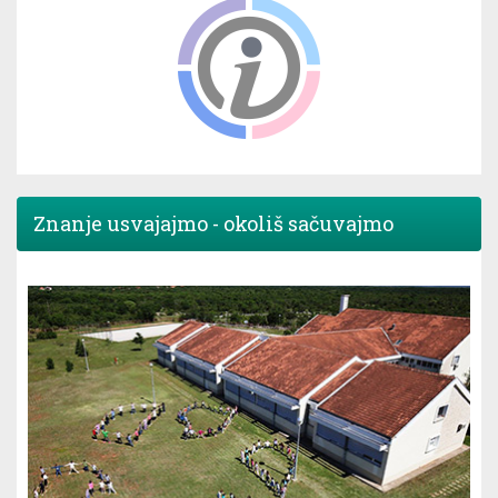
Znanje usvajajmo - okoliš sačuvajmo