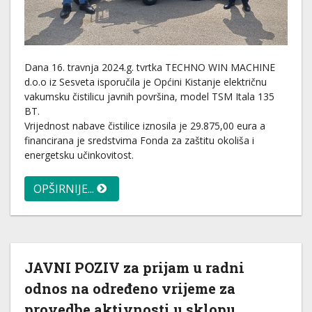
Dana 16. travnja 2024.g. tvrtka TECHNO WIN MACHINE
d.o.o iz Sesveta isporučila je Općini Kistanje električnu
vakumsku čistilicu javnih površina, model TSM Itala 135
BT.
Vrijednost nabave čistilice iznosila je 29.875,00 eura a
financirana je sredstvima Fonda za zaštitu okoliša i
energetsku učinkovitost.
OPŠIRNIJE...
JAVNI POZIV za prijam u radni
odnos na određeno vrijeme za
provedbe aktivnosti u sklopu