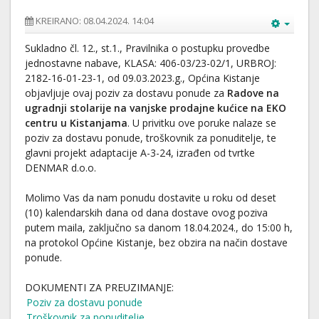
KREIRANO: 08.04.2024. 14:04
Sukladno čl. 12., st.1., Pravilnika o postupku provedbe
jednostavne nabave, KLASA: 406-03/23-02/1, URBROJ:
2182-16-01-23-1, od 09.03.2023.g., Općina Kistanje
objavljuje ovaj poziv za dostavu ponude za
Radove na
ugradnji stolarije na vanjske prodajne kućice na EKO
centru u Kistanjama
. U privitku ove poruke nalaze se
poziv za dostavu ponude, troškovnik za ponuditelje, te
glavni projekt adaptacije A-3-24, izrađen od tvrtke
DENMAR d.o.o.
Molimo Vas da nam ponudu dostavite u roku od deset
(10) kalendarskih dana od dana dostave ovog poziva
putem maila, zaključno sa danom 18.04.2024., do 15:00 h,
na protokol Općine Kistanje, bez obzira na način dostave
ponude.
DOKUMENTI ZA PREUZIMANJE:
Poziv za dostavu ponude
Troškovnik za ponuditelje