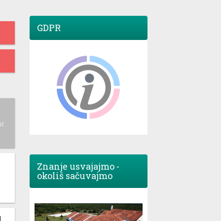
GDPR
NE
Znanje usvajajmo -
okoliš sačuvajmo
M