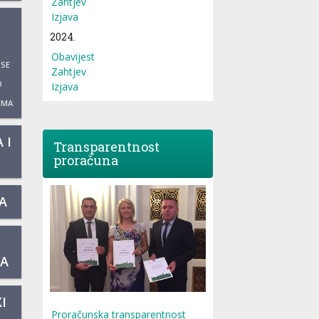
Zahtjev
Izjava
2024.
Obavijest
 SE
Zahtjev
O
Izjava
UMA
 I
Transparentnost
proračuna
A
KA
I
Proračunska transparentnost