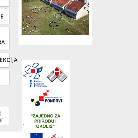
TE
RA
EKCIJA