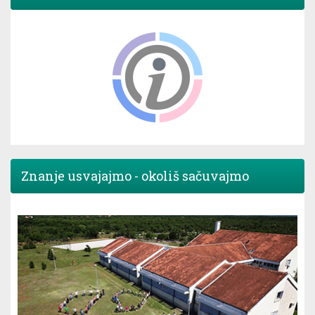
Znanje usvajajmo - okoliš sačuvajmo