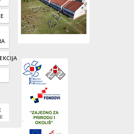
TE
RA
EKCIJA