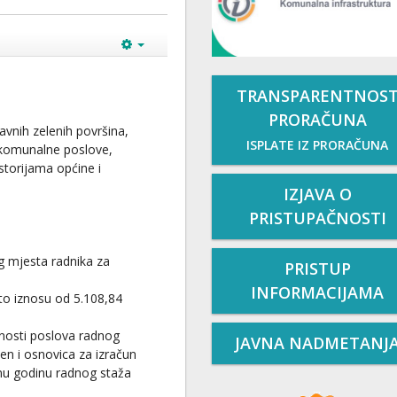
TRANSPARENTNOS
PRORAČUNA
javnih zelenih površina,
ISPLATE IZ PRORAČUNA
e komunalne poslove,
storijama općine i
IZJAVA O
PRISTUPAČNOSTI
og mjesta radnika za
PRISTUP
INFORMACIJAMA
uto iznosu od 5.108,84
enosti poslova radnog
JAVNA NADMETANJ
en i osnovica za izračun
nu godinu radnog staža