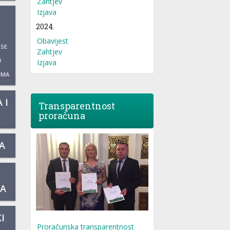
Zahtjev
Izjava
2024.
Obavijest
 SE
Zahtjev
O
Izjava
UMA
 I
Transparentnost
proračuna
A
KA
I
Proračunska transparentnost