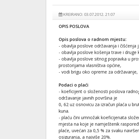
KREIRANO: 03.07.2012. 21:07
OPIS POSLOVA
Opis poslova o radnom mjestu:
- obavlja poslove održavanja i čišćenja 
- obavlja poslove košenja trave i drug
- obavlja poslove sitnog popravka u pro
prostorijama vlasništva općine,
- vodi brigu oko opreme za održavanje,
Podaci o plaći
- koeficijent o složenosti poslova radn
održavanje javnih površina je
0, 62 uz osnovicu za izračun plaća u br
kuna.
- plaću čini umnožak koeficijenata slož
mjesta na koje je namještenik raspoređ
plaće, uvećan za 0,5 % za svaku navrše
osiguranja, a najviše 20%.