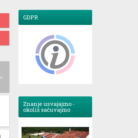
GDPR
NE
Znanje usvajajmo -
okoliš sačuvajmo
M