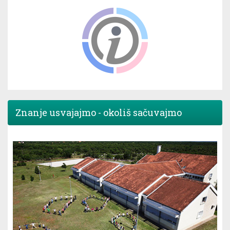
Znanje usvajajmo - okoliš sačuvajmo