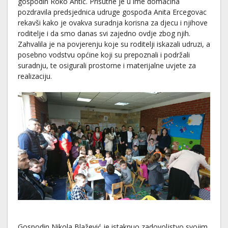
gospodin Roko Antić. Prisutne je u ime domaćina
pozdravila predsjednica udruge gospođa Anita Ercegovac
rekavši kako je ovakva suradnja korisna za djecu i njihove
roditelje i da smo danas svi zajedno ovdje zbog njih.
Zahvalila je na povjerenju koje su roditelji iskazali udruzi, a
posebno vodstvu općine koji su prepoznali i podržali
suradnju, te osigurali prostorne i materijalne uvjete za
realizaciju.
Gospodin Nikola Blažević je istaknuo zadovoljstvo svojim