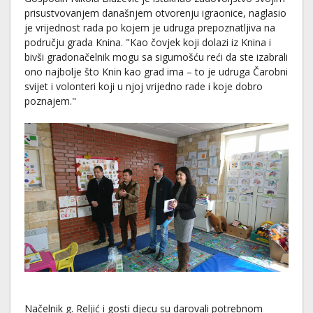
prisustvovanjem današnjem otvorenju igraonice, naglasio
je vrijednost rada po kojem je udruga prepoznatljiva na
području grada Knina. "Kao čovjek koji dolazi iz Knina i
bivši gradonačelnik mogu sa sigurnošću reći da ste izabrali
ono najbolje što Knin kao grad ima – to je udruga Čarobni
svijet i volonteri koji u njoj vrijedno rade i koje dobro
poznajem."
Načelnik g. Reljić i gosti djecu su darovali potrebnom