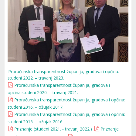
Proračunska transparentnost županija, gradova i općina:
studeni 2022. – travanj 2023.
Proračunska transparentnost županija, gradova i
općina:studeni 2020. – travanj 2021.
Proračunska transparentnost županija, gradova i općina:
studeni 2016. – ožujak 2017.
Proračunska transparentnost županija, gradova i općina:
studeni 2015. – ožujak 2016.
Priznanje (studeni 2021. - travanj 2022.)
Priznanje