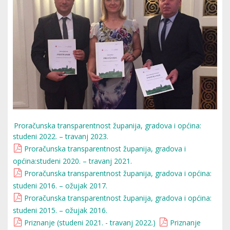
Proračunska transparentnost županija, gradova i općina:
studeni 2022. – travanj 2023.
Proračunska transparentnost županija, gradova i
općina:studeni 2020. – travanj 2021.
Proračunska transparentnost županija, gradova i općina:
studeni 2016. – ožujak 2017.
Proračunska transparentnost županija, gradova i općina:
studeni 2015. – ožujak 2016.
Priznanje (studeni 2021. - travanj 2022.)
Priznanje