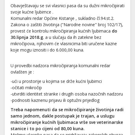
Obavještavaju se svi vlasnici pasa da su dužni mikročipirati
svoje kućne ljubimce .
Komunalni redar Općine Kistanje , sukladno čl.94.st.2.
Zakona o zaštiti životinja ("Narodne novine" broj 102/17),
provest će kontrolu mikročipiranja kućnih ljubimaca
do
30.lipnja 2018.g
. a u slučaju da ih zatekne bez
mikročipova, njihovim će vlasnicima biti uručene kazne
koje mogu iznositi i do 6.000,00 kuna.
U provedbi nadzora mikročipiranja komunalni redar
ovlašten je :
-ući u prostorije u kojima se drže kućni ljubimci
-očitati mikročip
-utvrditi identitet stranke i drugih osoba nazočnih nadzoru
-podnositi kaznenu prijavu ili optužni prijedlog
Treba napomenuti da se mikročipiranje životinja radi
samo jednom, dakle postupak je trajan, a uslugu
mikročipiranje kućnih ljubimaca vrše sve veterinarske
stanice i to po cijeni od 80,00 kuna.
Molimo vlasnike pasa da se pridržavaju zakonskih obveza