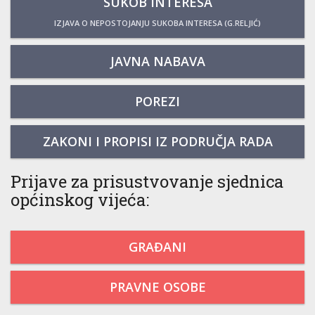
SUKOB INTERESA
IZJAVA O NEPOSTOJANJU SUKOBA INTERESA (G.RELJIĆ)
JAVNA NABAVA
POREZI
ZAKONI I PROPISI IZ PODRUČJA RADA
Prijave za prisustvovanje sjednica
općinskog vijeća:
GRAĐANI
PRAVNE OSOBE