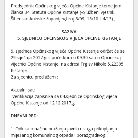
Predsjednik Općinskog vijeća Općine Kistanje temeljem
članka 34. Statuta Općine Kistanje («Službeni vjesnik
Šibensko-kninske županije»,broj 8/09, 15/10. i 4/13) ,
SAZIVA
5. SJEDNICU OPĆINSKOG VIJEĆA OPĆINE KISTANJE
5. sjednica Općinskog vijeća Općine Kistanje održat će se
29.siječnja 2017.g. s početkom u 09:30 sati u Općinskoj
vijećnici Općine Kistanje, na adresi Trg sv.Nikole 5,22305
Kistanje.
Za sjednicu predlažem :
Aktualni sat:
-Verifikacija zapisnika sa 04.sjednice Općinskog vijeća
Općine Kistanje od 12.12.2017.g.
DNEVNI RED:
1. Odluka o načinu pružanja javnih usluga prikupljanja
miješanog komunalnog otpada i borazgradivog