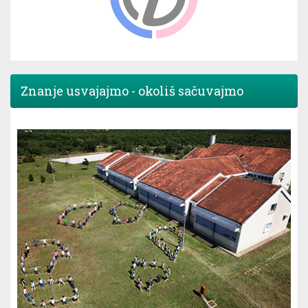
Znanje usvajajmo - okoliš sačuvajmo