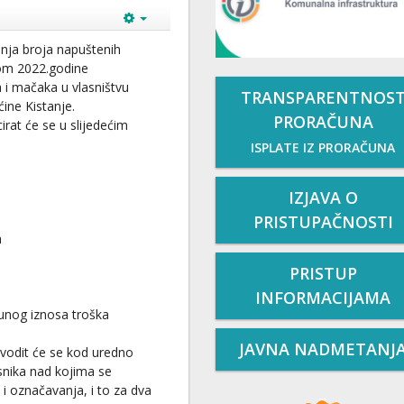
enja broja napuštenih
kom 2022.godine
sa i mačaka u vlasništvu
TRANSPARENTNOS
ine Kistanje.
PRORAČUNA
cirat će se u slijedećim
ISPLATE IZ PRORAČUNA
IZJAVA O
PRISTUPAČNOSTI
n
PRISTUP
INFORMACIJAMA
punog iznosa troška
JAVNA NADMETANJ
rovodit će se kod uredno
asnika nad kojima se
 i označavanja, i to za dva