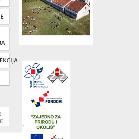
TE
RA
EKCIJA