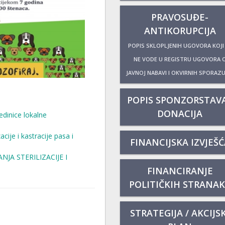
PRAVOSUĐE-
ANTIKORUPCIJA
POPIS SKLOPLJENIH UGOVORA KOJI
NE VODE U REGISTRU UGOVORA 
JAVNOJ NABAVI I OKVIRNIH SPORAZ
POPIS SPONZORSTAVA
DONACIJA
edinice lokalne
cije i kastracije pasa i
FINANCIJSKA IZVJEŠĆ
JA STERILIZACIJE I
FINANCIRANJE
POLITIČKIH STRANA
STRATEGIJA / AKCIJSK