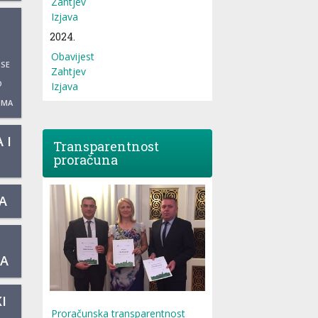
Zahtjev
Izjava
2024.
Obavijest
 SE
Zahtjev
O
Izjava
UMA
 I
Transparentnost
proračuna
A
KA
I
Proračunska transparentnost