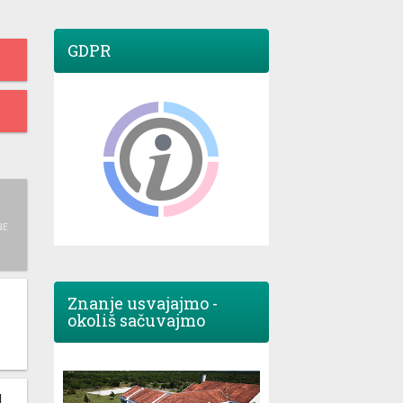
GDPR
NE
Znanje usvajajmo -
okoliš sačuvajmo
M