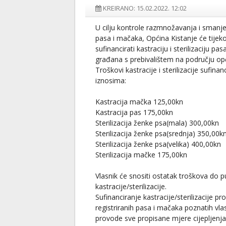
KREIRANO: 15.02.2022. 12:02
U cilju kontrole razmnožavanja i smanj
pasa i mačaka, Općina Kistanje će tije
sufinancirati kastraciju i sterilizaciju pa
građana s prebivalištem na području opć
Troškovi kastracije i sterilizacije sufinan
iznosima:
Kastracija mačka 125,00kn
Kastracija pas 175,00kn
Sterilizacija ženke psa(mala) 300,00kn
Sterilizacija ženke psa(srednja) 350,00k
Sterilizacija ženke psa(velika) 400,00kn
Sterilizacija mačke 175,00kn
Vlasnik će snositi ostatak troškova do 
kastracije/sterilizacije.
Sufinanciranje kastracije/sterilizacije p
registriranih pasa i mačaka poznatih vl
provode sve propisane mjere cijepljenja