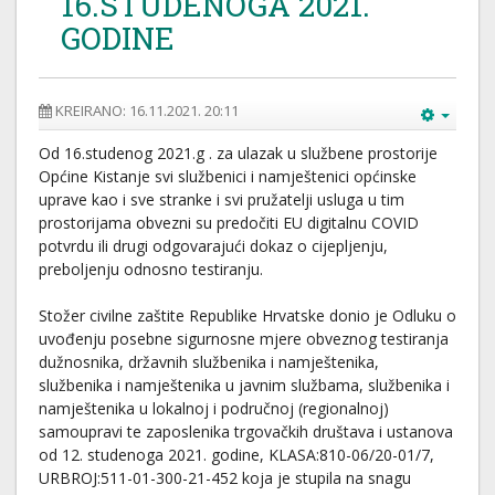
16.STUDENOGA 2021.
GODINE
KREIRANO: 16.11.2021. 20:11
Od 16.studenog 2021.g . za ulazak u službene prostorije
Općine Kistanje svi službenici i namještenici općinske
uprave kao i sve stranke i svi pružatelji usluga u tim
prostorijama obvezni su predočiti EU digitalnu COVID
potvrdu ili drugi odgovarajući dokaz o cijepljenju,
preboljenju odnosno testiranju.
Stožer civilne zaštite Republike Hrvatske donio je Odluku o
uvođenju posebne sigurnosne mjere obveznog testiranja
dužnosnika, državnih službenika i namještenika,
službenika i namještenika u javnim službama, službenika i
namještenika u lokalnoj i područnoj (regionalnoj)
samoupravi te zaposlenika trgovačkih društava i ustanova
od 12. studenoga 2021. godine, KLASA:810-06/20-01/7,
URBROJ:511-01-300-21-452 koja je stupila na snagu