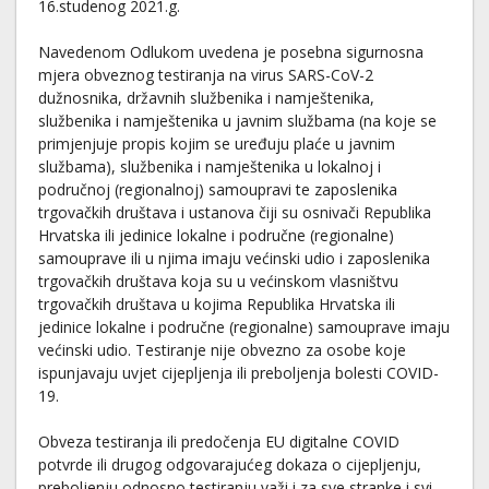
16.studenog 2021.g.
Navedenom Odlukom uvedena je posebna sigurnosna
mjera obveznog testiranja na virus SARS-CoV-2
dužnosnika, državnih službenika i namještenika,
službenika i namještenika u javnim službama (na koje se
primjenjuje propis kojim se uređuju plaće u javnim
službama), službenika i namještenika u lokalnoj i
područnoj (regionalnoj) samoupravi te zaposlenika
trgovačkih društava i ustanova čiji su osnivači Republika
Hrvatska ili jedinice lokalne i područne (regionalne)
samouprave ili u njima imaju većinski udio i zaposlenika
trgovačkih društava koja su u većinskom vlasništvu
trgovačkih društava u kojima Republika Hrvatska ili
jedinice lokalne i područne (regionalne) samouprave imaju
većinski udio. Testiranje nije obvezno za osobe koje
ispunjavaju uvjet cijepljenja ili preboljenja bolesti COVID-
19.
Obveza testiranja ili predočenja EU digitalne COVID
potvrde ili drugog odgovarajućeg dokaza o cijepljenju,
preboljenju odnosno testiranju važi i za sve stranke i svi