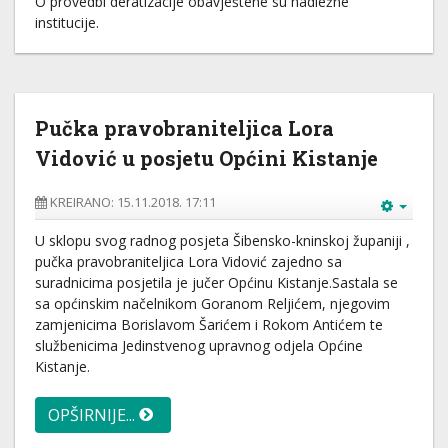
O provedbi deratizacije obavještene su nadležne
institucije.
Pučka pravobraniteljica Lora
Vidović u posjetu Općini Kistanje
KREIRANO: 15.11.2018. 17:11
U sklopu svog radnog posjeta Šibensko-kninskoj županiji ,
pučka pravobraniteljica Lora Vidović zajedno sa
suradnicima posjetila je jučer Općinu Kistanje.Sastala se
sa općinskim načelnikom Goranom Reljićem, njegovim
zamjenicima Borislavom Šarićem i Rokom Antićem te
službenicima Jedinstvenog upravnog odjela Općine
Kistanje.
OPŠIRNIJE...