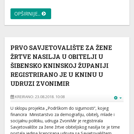
OPŠIRNIJE...
PRVO SAVJETOVALIŠTE ZA ŽENE
ŽRTVE NASILJA U OBITELJI U
ŠIBENSKO KNINSKOJ ŽUPANIJI
REGISTRIRANO JE U KNINU U
UDRUZI ZVONIMIR
KREIRANO: 23.08.2018. 10:08
U sklopu projekta „Podrškom do sigurnosti“, kojeg
financira Ministarstvo za demografiju, obitelj, mlade i
socijalnu politiku, udruga ZvoniMir je registrirala
Savjetovalište za žene žrtve obiteljskog nasilja te je time
postala jedina licencirana udruga sa Savjetovalištem