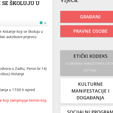
 SE ŠKOLUJU U
GRAĐANI
PRAVNE OSOBE
 Kistanje koji se školuju u
dan autobusni prijevoz.
ETIČKI KODEKS
SLUŽBENIKA I NAMJEŠTENIKA OPĆI
odvora u Zadru, Peron br.14)
KISTANJE
tobus)-Kistanje
KULTURNE
stanja u 17:00 h ispred
MANIFESTACIJE I
DOGAĐANJA
r koji zamjenjuje termin koji
SOCIJALNI PROGRA