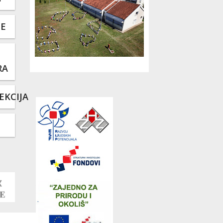
TE
RA
EKCIJA