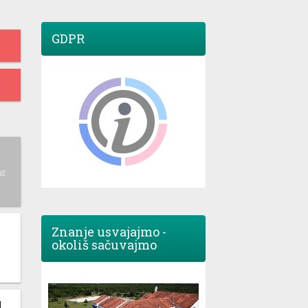
GDPR
NE
Znanje usvajajmo -
okoliš sačuvajmo
M