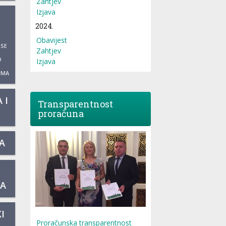
Zahtjev
Izjava
2024.
Obavijest
 SE
Zahtjev
O
Izjava
UMA
 I
Transparentnost
proračuna
A
KA
I
Proračunska transparentnost