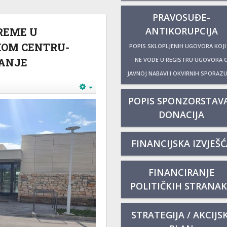
PRAVOSUĐE-
ANTIKORUPCIJA
REME U
OM CENTRU-
POPIS SKLOPLJENIH UGOVORA KOJI
NE VODE U REGISTRU UGOVORA 
TANJE
JAVNOJ NABAVI I OKVIRNIH SPORAZ
POPIS SPONZORSTAVA
DONACIJA
FINANCIJSKA IZVJEŠĆ
FINANCIRANJE
POLITIČKIH STRANA
STRATEGIJA / AKCIJSK