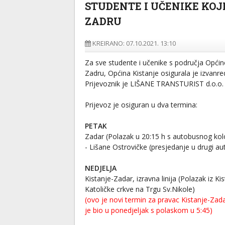
STUDENTE I UČENIKE KOJI
ZADRU
KREIRANO: 07.10.2021. 13:10
Za sve studente i učenike s područja Općine
Zadru, Općina Kistanje osigurala je izvanre
Prijevoznik je LIŠANE TRANSTURIST d.o.o.
Prijevoz je osiguran u dva termina:
PETAK
Zadar (Polazak u 20:15 h s autobusnog kol
- Lišane Ostrovičke (presjedanje u drugi au
NEDJELJA
Kistanje-Zadar, izravna linija (Polazak iz Ki
Katoličke crkve na Trgu Sv.Nikole)
(ovo je novi termin za pravac Kistanje-Zada
je bio u ponedjeljak s polaskom u 5:45)