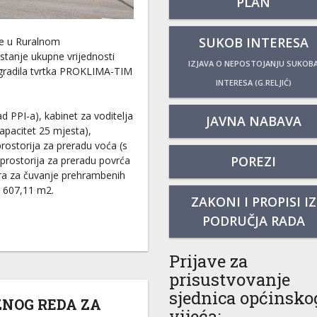
PLAN
SUKOB INTERESA
me u Ruralnom
stanje ukupne vrijednosti
IZJAVA O NEPOSTOJANJU SUKOB
gradila tvrtka PROKLIMA-TIM
INTERESA (G.RELJIĆ)
d PPI-a), kabinet za voditelja
JAVNA NABAVA
apacitet 25 mjesta),
prostorija za preradu voća (s
POREZI
rostorija za preradu povrća
ra za čuvanje prehrambenih
i 607,11 m2.
ZAKONI I PROPISI IZ
PODRUČJA RADA
Prijave za
prisustvovanje
sjednica općinsko
ZNOG REDA ZA
vijeća: