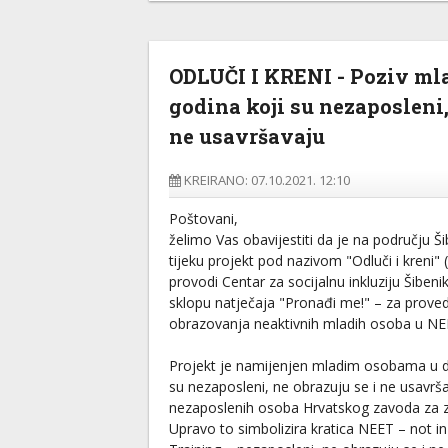
ODLUČI I KRENI - Poziv ml
godina koji su nezaposleni,
ne usavršavaju
KREIRANO: 07.10.2021. 12:10
Poštovani,
želimo Vas obavijestiti da je na području Š
tijeku projekt pod nazivom "Odluči i kreni" 
provodi Centar za socijalnu inkluziju Šibeni
sklopu natječaja "Pronađi me!" – za prove
obrazovanja neaktivnih mladih osoba u NE
Projekt je namijenjen mladim osobama u do
su nezaposleni, ne obrazuju se i ne usavršav
nezaposlenih osoba Hrvatskog zavoda za za
Upravo to simbolizira kratica NEET – not 