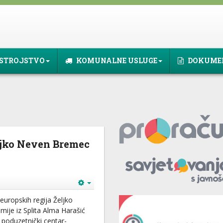
STROJSTVO
KOMUNALNE USLUGE
DOKUME
ljko Neven Bremec
europskih regija Željko
ije iz Splita Alma Harašić
 poduzetnički centar-