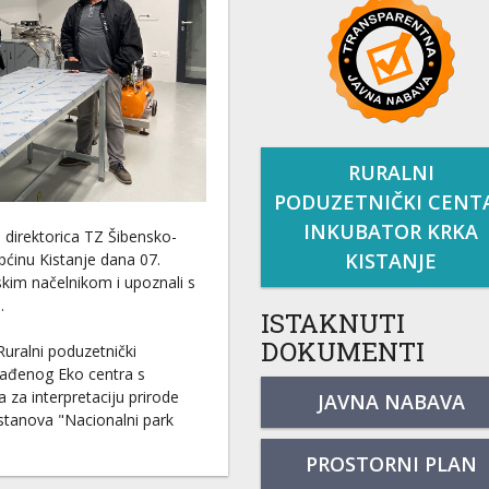
RURALNI
PODUZETNIČKI CENT
INKUBATOR KRKA
 direktorica TZ Šibensko-
KISTANJE
Općinu Kistanje dana 07.
nskim načelnikom i upoznali s
.
ISTAKNUTI
DOKUMENTI
Ruralni poduzetnički
građenog Eko centra s
 za interpretaciju prirode
JAVNA NABAVA
ustanova "Nacionalni park
PROSTORNI PLAN