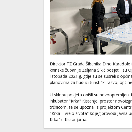
Direktor TZ Grada Šibenika Dino Karađole i
kninske županije Željana Šikić posjetili su 
listopada 2021.g. gdje su se susreli s opći
planovima za budući turistički razvoj općine
U sklopu posjeta obišli su novoopremljeni 
inkubator "Krka" Kistanje, prostor novoiz
tržnicom, te se upoznali s projektom Centra
"Krka – vrelo života" kojeg provodi Javna 
Krka" u Kistanjama.