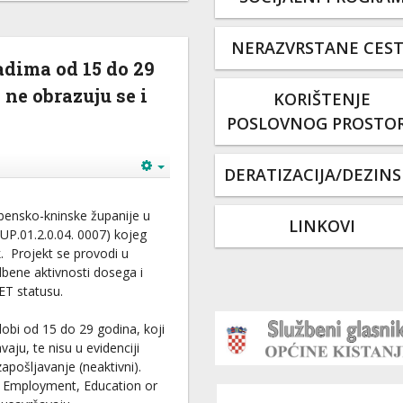
NERAZVRSTANE CES
adima od 15 do 29
 ne obrazuju se i
KORIŠTENJE
POSLOVNOG PROSTO
DERATIZACIJA/DEZINS
ibensko-kninske županije u
LINKOVI
(UP.01.2.0.04. 0007) kojeg
k. Projekt se provodi u
dbene aktivnosti dosega i
ET statusu.
bi od 15 do 29 godina, koji
aju, te nisu u evidenciji
pošljavanje (neaktivni).
in Employment, Education or