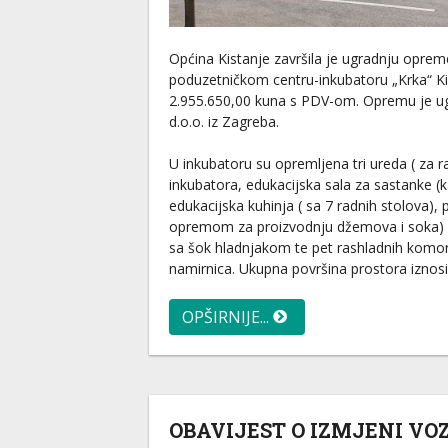
Općina Kistanje završila je ugradnju opre
poduzetničkom centru-inkubatoru „Krka“ Ki
2.955.650,00 kuna s PDV-om. Opremu je u
d.o.o. iz Zagreba.
U inkubatoru su opremljena tri ureda ( za ra
inkubatora, edukacijska sala za sastanke (k
edukacijska kuhinja ( sa 7 radnih stolova), 
opremom za proizvodnju džemova i soka) p
sa šok hladnjakom te pet rashladnih komo
namirnica. Ukupna površina prostora iznos
OPŠIRNIJE...
OBAVIJEST O IZMJENI VO