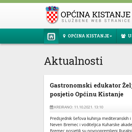
OPĆINA KISTANJE
U
Aktualnosti
Gastronomski edukator Že
posjetio Općinu Kistanje
KREIRANO: 11.10.2021. 13:10
Predsjednik šefova kuhinja mediteranskih i 
Neven Bremec i voditeljica Kuharske akadem
Bremec posjetili su novoopremljeni Ruralni