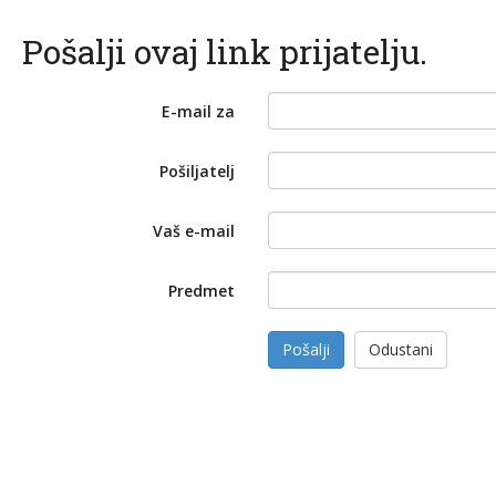
Pošalji ovaj link prijatelju.
E-mail za
Pošiljatelj
Vaš e-mail
Predmet
Pošalji
Odustani