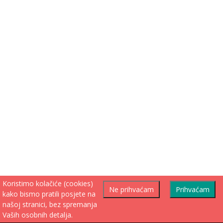
Koristimo kolačiće (cookies)
Ne prihvaćam
Prihvaćam
kako bismo pratili posjete na
našoj stranici, bez spremanja
Vaših osobnih detalja.