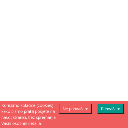
Koristimo kolačiće (cookies)
Ne prihvaćam
Prihvaćam
kako bismo pratili posjete na
našoj stranici, bez spremanja
Vaših osobnih detalja.