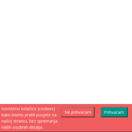
Koristimo kolačiće (cookies)
Ne prihvaćam
Prihvaćam
kako bismo pratili posjete na
našoj stranici, bez spremanja
Vaših osobnih detalja.