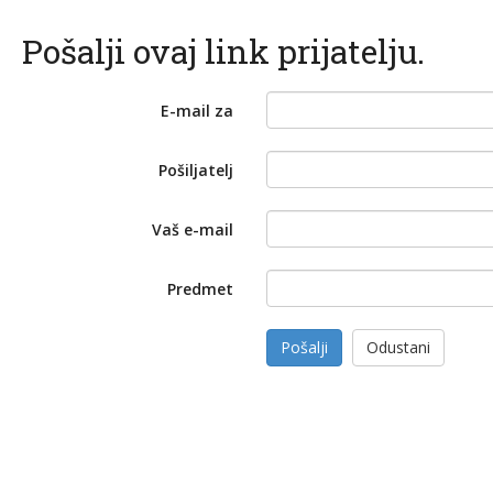
Pošalji ovaj link prijatelju.
E-mail za
Pošiljatelj
Vaš e-mail
Predmet
Pošalji
Odustani