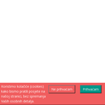
Koristimo kolačiće (cookies)
Ne prihvaćam
Prihvaćam
kako bismo pratili posjete na
našoj stranici, bez spremanja
Vaših osobnih detalja.