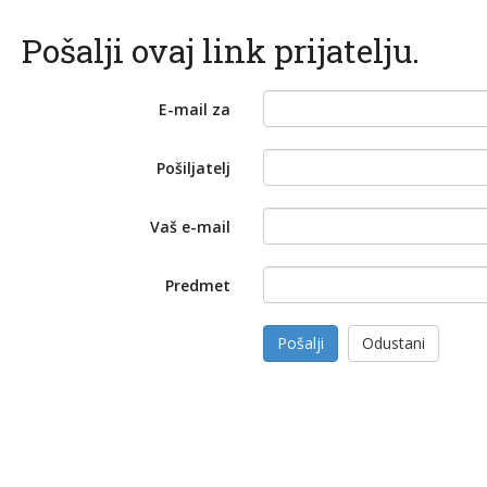
Pošalji ovaj link prijatelju.
E-mail za
Pošiljatelj
Vaš e-mail
Predmet
Pošalji
Odustani