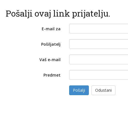
Pošalji ovaj link prijatelju.
E-mail za
Pošiljatelj
Vaš e-mail
Predmet
Pošalji
Odustani