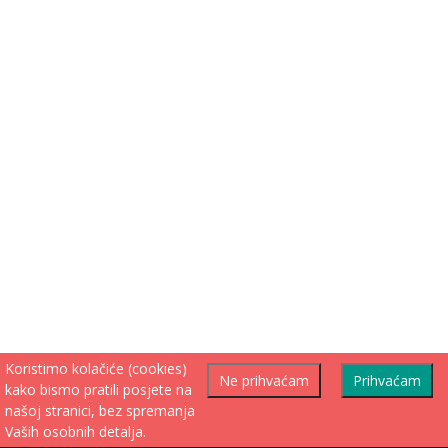
Koristimo kolačiće (cookies)
Ne prihvaćam
Prihvaćam
kako bismo pratili posjete na
našoj stranici, bez spremanja
Vaših osobnih detalja.