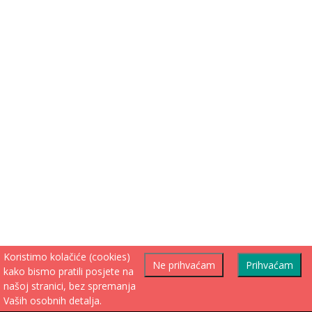
Koristimo kolačiće (cookies)
Ne prihvaćam
Prihvaćam
kako bismo pratili posjete na
našoj stranici, bez spremanja
Vaših osobnih detalja.