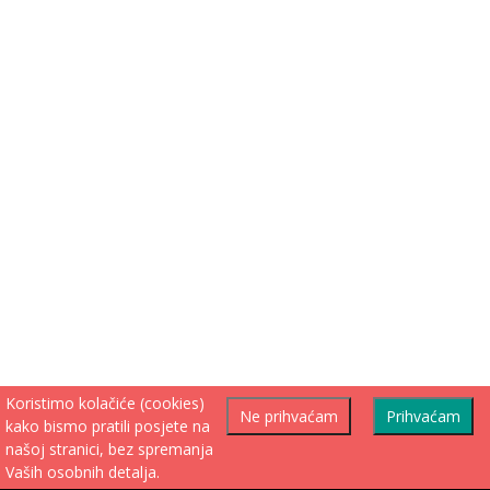
Koristimo kolačiće (cookies)
Ne prihvaćam
Prihvaćam
kako bismo pratili posjete na
našoj stranici, bez spremanja
Vaših osobnih detalja.