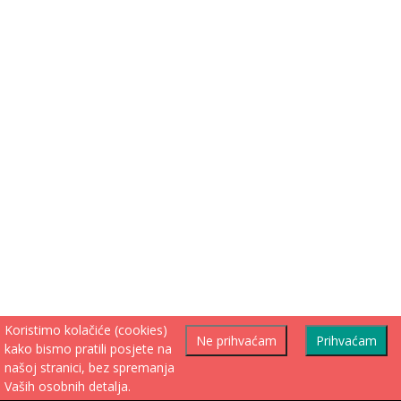
Koristimo kolačiće (cookies)
Ne prihvaćam
Prihvaćam
kako bismo pratili posjete na
našoj stranici, bez spremanja
Vaših osobnih detalja.