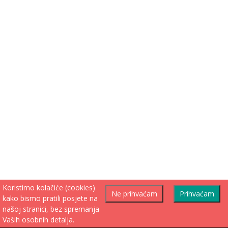
Koristimo kolačiće (cookies)
Ne prihvaćam
Prihvaćam
kako bismo pratili posjete na
našoj stranici, bez spremanja
Vaših osobnih detalja.