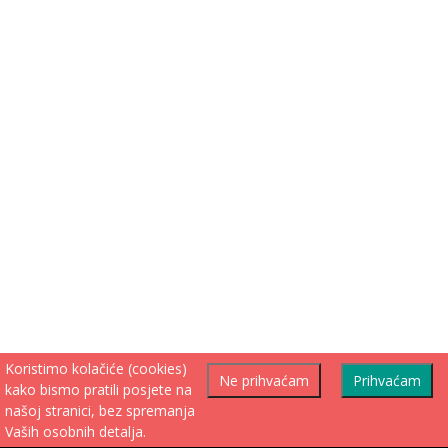
Koristimo kolačiće (cookies)
Ne prihvaćam
Prihvaćam
kako bismo pratili posjete na
našoj stranici, bez spremanja
Vaših osobnih detalja.