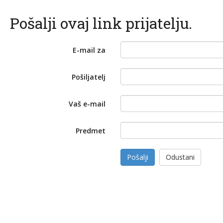
Pošalji ovaj link prijatelju.
E-mail za
Pošiljatelj
Vaš e-mail
Predmet
Pošalji
Odustani