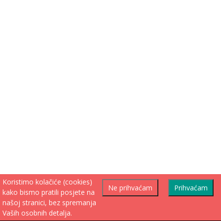
Koristimo kolačiće (cookies)
Ne prihvaćam
Prihvaćam
kako bismo pratili posjete na
našoj stranici, bez spremanja
Vaših osobnih detalja.