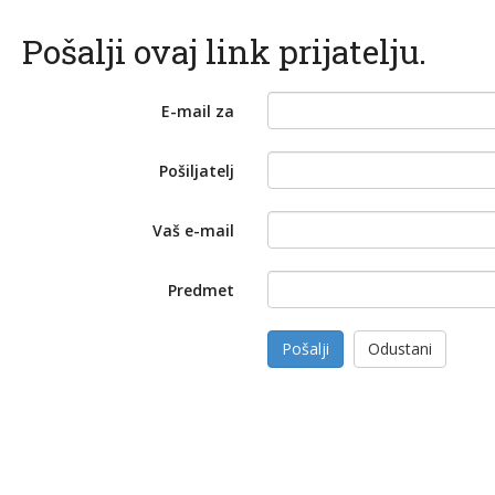
Pošalji ovaj link prijatelju.
E-mail za
Pošiljatelj
Vaš e-mail
Predmet
Pošalji
Odustani