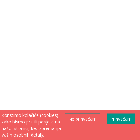
Koristimo kolačiće (cookies)
Ne prihvaćam
Prihvaćam
kako bismo pratili posjete na
našoj stranici, bez spremanja
Vaših osobnih detalja.