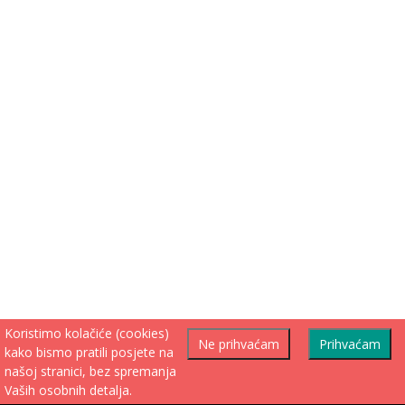
Koristimo kolačiće (cookies)
Ne prihvaćam
Prihvaćam
kako bismo pratili posjete na
našoj stranici, bez spremanja
Vaših osobnih detalja.