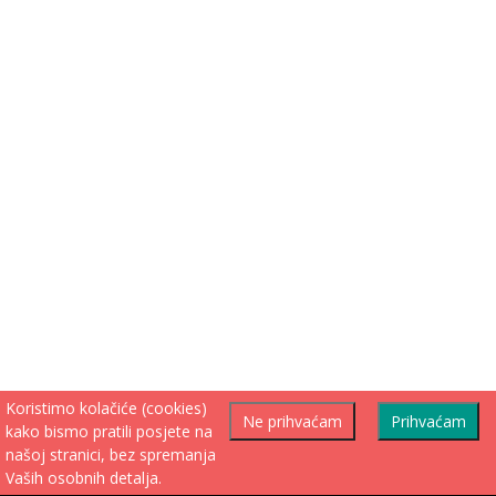
Koristimo kolačiće (cookies)
Ne prihvaćam
Prihvaćam
kako bismo pratili posjete na
našoj stranici, bez spremanja
Vaših osobnih detalja.