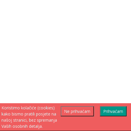
Koristimo kolačiće (cookies)
Ne prihvaćam
Prihvaćam
kako bismo pratili posjete na
našoj stranici, bez spremanja
Vaših osobnih detalja.