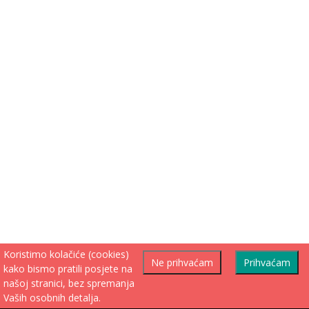
Koristimo kolačiće (cookies)
Ne prihvaćam
Prihvaćam
kako bismo pratili posjete na
našoj stranici, bez spremanja
Vaših osobnih detalja.