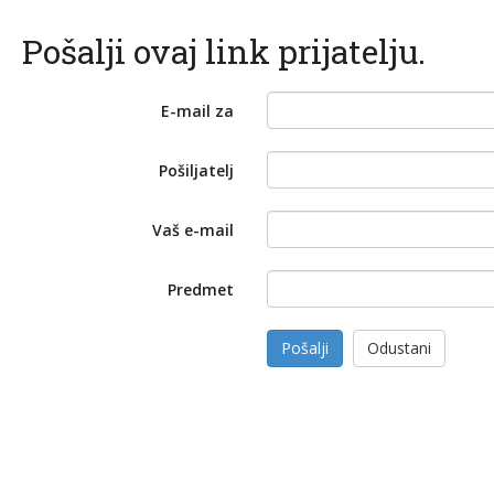
Pošalji ovaj link prijatelju.
E-mail za
Pošiljatelj
Vaš e-mail
Predmet
Pošalji
Odustani