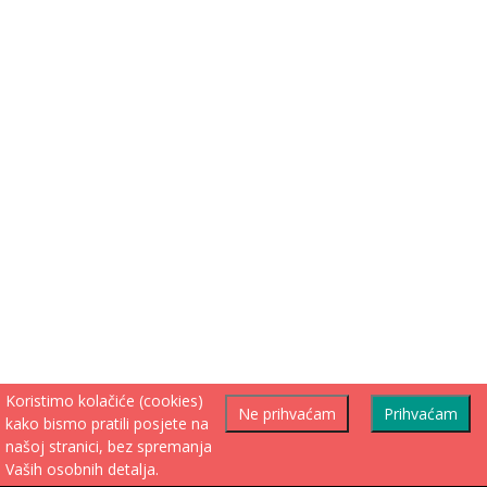
Koristimo kolačiće (cookies)
Ne prihvaćam
Prihvaćam
kako bismo pratili posjete na
našoj stranici, bez spremanja
Vaših osobnih detalja.