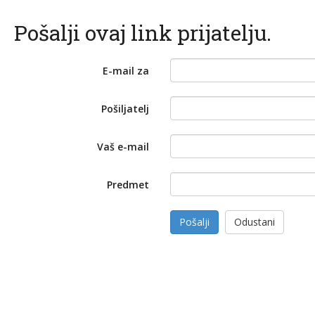
Pošalji ovaj link prijatelju.
E-mail za
Pošiljatelj
Vaš e-mail
Predmet
Pošalji
Odustani