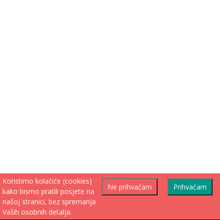
Koristimo kolačiće (cookies)
Ne prihvaćam
Prihvaćam
kako bismo pratili posjete na
našoj stranici, bez spremanja
Vaših osobnih detalja.