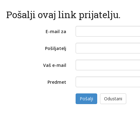
Pošalji ovaj link prijatelju.
E-mail za
Pošiljatelj
Vaš e-mail
Predmet
Pošalji
Odustani