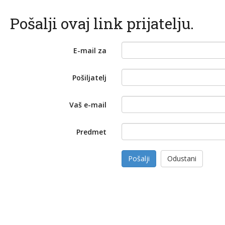
Pošalji ovaj link prijatelju.
E-mail za
Pošiljatelj
Vaš e-mail
Predmet
Pošalji
Odustani