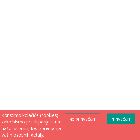
Koristimo kolačiće (cookies)
Ne prihvaćam
Prihvaćam
kako bismo pratili posjete na
našoj stranici, bez spremanja
Vaših osobnih detalja.