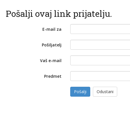
Pošalji ovaj link prijatelju.
E-mail za
Pošiljatelj
Vaš e-mail
Predmet
Pošalji
Odustani