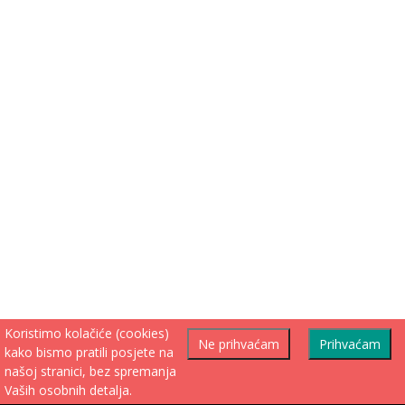
Koristimo kolačiće (cookies)
Ne prihvaćam
Prihvaćam
kako bismo pratili posjete na
našoj stranici, bez spremanja
Vaših osobnih detalja.